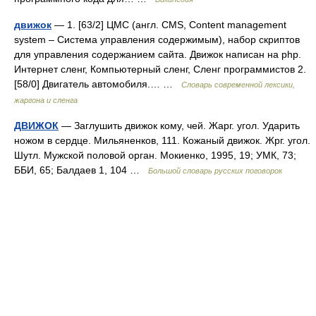
движок
— 1. [63/2] ЦМС (англ. CMS, Content management
system – Система управления содержимым), набор скриптов
для управления содержанием сайта. Движок написан на php.
Интернет сленг, Компьютерный сленг, Сленг программистов 2.
[58/0] Двигатель автомобиля.… …
Cловарь современной лексики,
жаргона и сленга
ДВИЖОК
— Заглушить движок кому, чей. Жарг. угол. Ударить
ножом в сердце. Мильяненков, 111. Кожаный движок. Жрг. угол.
Шутл. Мужской половой орган. Мокиенко, 1995, 19; УМК, 73;
ББИ, 65; Балдаев 1, 104 …
Большой словарь русских поговорок