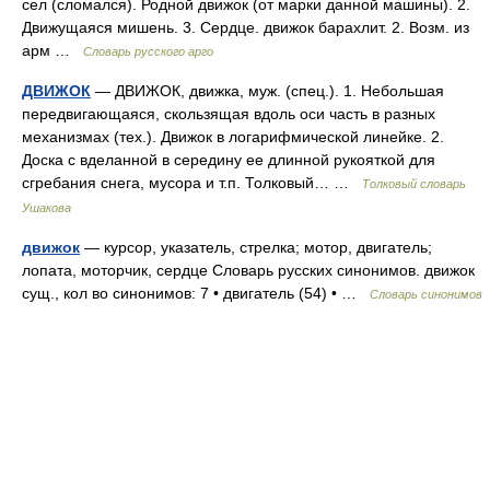
сел (сломался). Родной движок (от марки данной машины). 2.
Движущаяся мишень. 3. Сердце. движок барахлит. 2. Возм. из
арм …
Словарь русского арго
ДВИЖОК
— ДВИЖОК, движка, муж. (спец.). 1. Небольшая
передвигающаяся, скользящая вдоль оси часть в разных
механизмах (тех.). Движок в логарифмической линейке. 2.
Доска с вделанной в середину ее длинной рукояткой для
сгребания снега, мусора и т.п. Толковый… …
Толковый словарь
Ушакова
движок
— курсор, указатель, стрелка; мотор, двигатель;
лопата, моторчик, сердце Словарь русских синонимов. движок
сущ., кол во синонимов: 7 • двигатель (54) • …
Словарь синонимов