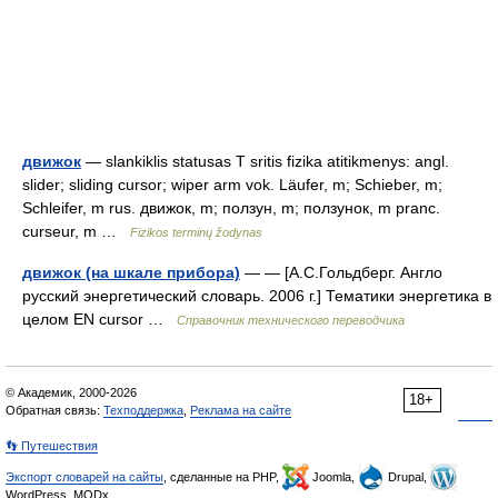
движок
— slankiklis statusas T sritis fizika atitikmenys: angl.
slider; sliding cursor; wiper arm vok. Läufer, m; Schieber, m;
Schleifer, m rus. движок, m; ползун, m; ползунок, m pranc.
curseur, m …
Fizikos terminų žodynas
движок (на шкале прибора)
— — [А.С.Гольдберг. Англо
русский энергетический словарь. 2006 г.] Тематики энергетика в
целом EN cursor …
Справочник технического переводчика
© Академик, 2000-2026
18+
Обратная связь:
Техподдержка
,
Реклама на сайте
👣 Путешествия
Экспорт словарей на сайты
, сделанные на PHP,
Joomla,
Drupal,
WordPress, MODx.