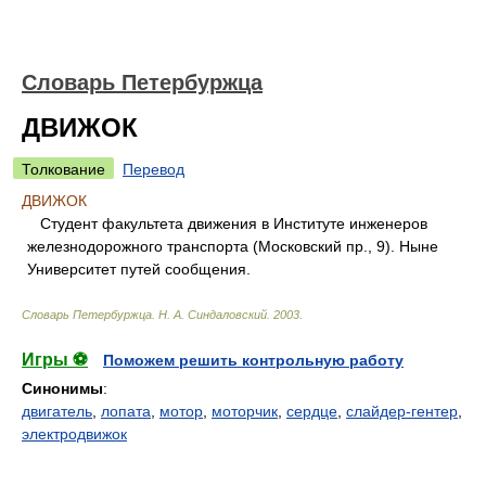
Словарь Петербуржца
ДВИЖОК
Толкование
Перевод
ДВИЖОК
Студент факультета движения в Институте инженеров
железнодорожного транспорта (Московский пр., 9). Ныне
Университет путей сообщения.
Словарь Петербуржца
.
Н. А. Синдаловский
.
2003
.
Игры ⚽
Поможем решить контрольную работу
Синонимы
:
двигатель
,
лопата
,
мотор
,
моторчик
,
сердце
,
слайдер-гентер
,
электродвижок